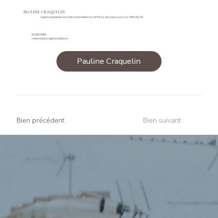
PAULINE CRAQUELIN
Agent mandataire exclusif en immobilier inscrit RSAC de Lisieux sous le n° 944 130 271
0625870983
contact@ancrageimmobilier.fr
Pauline Craquelin
Bien précédent
Bien suivant