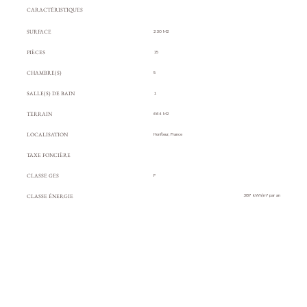
CARACTÉRISTIQUES
SURFACE
230 M2
PIÈCES
15
CHAMBRE(S)
5
SALLE(S) DE BAIN
1
TERRAIN
664 M2
LOCALISATION
Honfleur, France
TAXE FONCIÈRE
CLASSE GES
F
CLASSE ÉNERGIE
387
kWh/m² par an