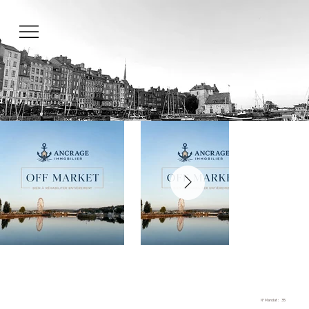
N° Mandat :
35