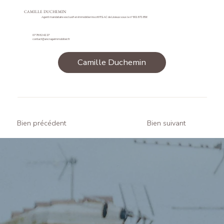
CAMILLE DUCHEMIN
Agent mandataire exclusif en immobilier inscrit RSAC de Lisieux sous le n° 801 871 856
07 78 82 42 27
contact@ancrageimmobilier.fr
Camille Duchemin
Bien précédent
Bien suivant