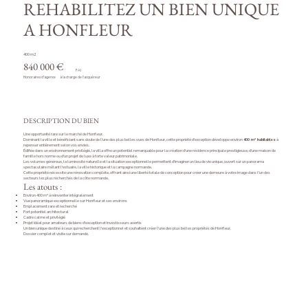
REHABILITEZ UN BIEN UNIQUE
A HONFLEUR
400 m2
840 000 €
FAI
Honoraires d'agence
à la charge de l'acquéreur
DESCRIPTION DU BIEN
Une opportunité rare sur le marché de Honfleur.
Dominant la ville et bénéficiant sans doute de l'une des plus belles vues de Honfleur, cette propriété d'exception développe environ
400 m² habitables
à
repenser entièrement selon vos envies.
Édifiée dans un environnement privilégié, la villa offre un potentiel remarquable pour la création d'une résidence principale prestigieuse, d'une maison de
famille hors norme ou d'un projet de luxe à forte valeur patrimoniale.
Les volumes généreux, la luminosité naturelle et la situation exceptionnelle permettent d'imaginer un lieu de vie unique, ouvert sur un panorama
spectaculaire mêlant l'estuaire, la ville historique et la campagne normande.
Cette propriété nécessite une rénovation complète, offrant ainsi une liberté totale de conception pour créer une demeure à votre image dans l'un des
secteurs les plus recherchés de la côte normande.
Les atouts :
Environ 400 m² à réinventer intégralement
Vue panoramique exceptionnelle sur Honfleur et ses environs
Emplacement rare et recherché
Fort potentiel architectural
Cadre calme et privilégié
Projet idéal pour amateurs de biens d'exception et investisseurs avertis
Un bien unique destiné à ceux qui recherchent l'exceptionnel et souhaitent créer l'une des plus belles propriétés de Honfleur.
Dossier complet et visite sur demande.