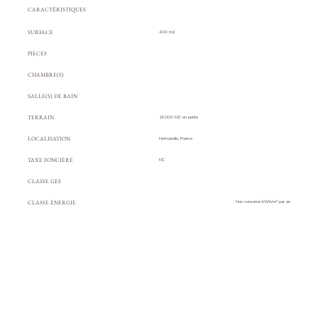
CARACTÉRISTIQUES
SURFACE
400 m2
PIÈCES
CHAMBRE(S)
SALLE(S) DE BAIN
TERRAIN
15000 M2 en pente
LOCALISATION
Normandie, France
TAXE FONCIÈRE
NC
CLASSE GES
CLASSE ÉNERGIE
Non concerné
kWh/m² par an