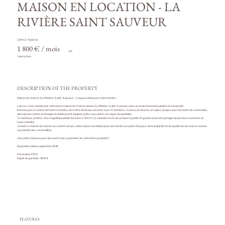
MAISON EN LOCATION - LA
RIVIÈRE SAINT SAUVEUR
134 m2 - 5 pièces
1 800 € / mois
ISP
Agency fees
DESCRIPTION OF THE PROPERTY
Maison de charme à La Rivière-Saint-Sauveur – L'espace idéal pour votre famille
Laissez-vous séduire par cette belle maison de charme située à La Rivière-Saint-Sauveur, dans un environnement paisible et verdoyant.
Pensée pour le confort de toute la famille, elle offre de beaux volumes avec 4 chambres, 2 salles de douche, un séjour propice aux moments de convivialité,
ainsi qu'une cuisine aménagée et entièrement équipée, prête à accueillir vos repas du quotidien.
À l'extérieur, profitez d'un magnifique jardin d'environ 1 000 m², un véritable écrin de verdure où petits et grands pourront partager de précieux moments en
toute sérénité.
Alliant le charme de l'ancien au confort actuel, cette maison est idéale pour une famille en quête d'espace, de tranquillité et de qualité de vie, tout en restant
à proximité des commodités.
Une visite s'impose pour découvrir tout le potentiel de cette belle propriété !
Disponible début septembre 2026
Honoraires 675 €
Dépôt de garantie : 3600 €
FEATURES