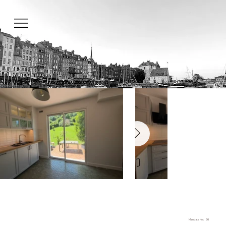
Mandate No.:
36