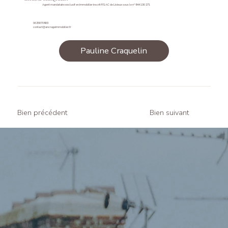
Agent mandataire exclusif en immobilier inscrit RSAC de Lisieux sous le n° 944 130 271
0625870983
contact@ancrageimmobilier.fr
Pauline Craquelin
Bien précédent
Bien suivant