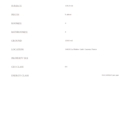
SURFACE
134,3 m2
PIECES
5 pièces
ROOM(S)
4
BATHROOM(S)
2
GROUND
1000 m2
LOCATION
14600 La Rivière-Saint-Sauveur, France
PROPERTY TAX
GES CLASS
64
ENERGY CLASS
314
kWh/m² per year