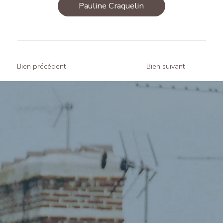
Pauline Craquelin
Bien précédent
Bien suivant